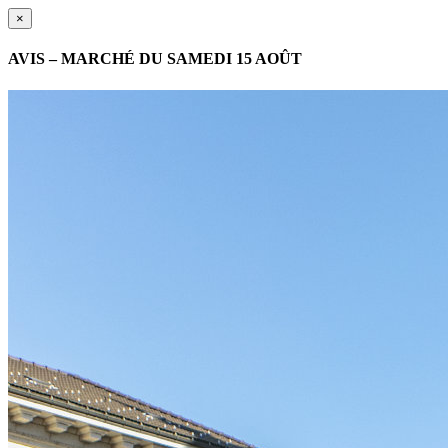
×
AVIS – MARCHÉ DU SAMEDI 15 AOÛT