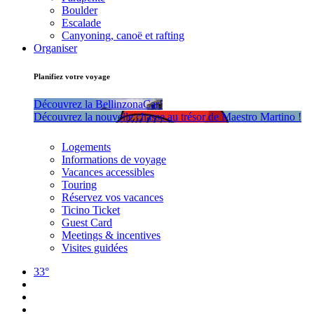
Boulder
Escalade
Canyoning, canoë et rafting
Organiser
Planifiez votre voyage
Découvrez la BellinzonaCar!
Découvrez la nouvelle chasse au trésor de Maestro Martino !
Logements
Informations de voyage
Vacances accessibles
Touring
Réservez vos vacances
Ticino Ticket
Guest Card
Meetings & incentives
Visites guidées
33°