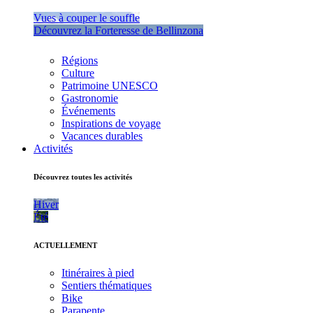
Vues à couper le souffle
Découvrez la Forteresse de Bellinzona
Régions
Culture
Patrimoine UNESCO
Gastronomie
Événements
Inspirations de voyage
Vacances durables
Activités
Découvrez toutes les activités
Hiver
Été
ACTUELLEMENT
Itinéraires à pied
Sentiers thématiques
Bike
Parapente