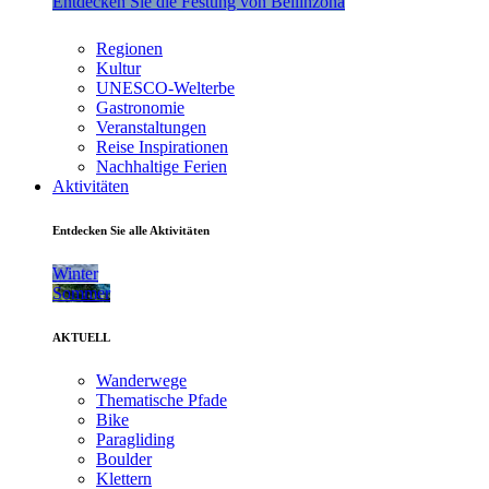
Entdecken Sie die Festung von Bellinzona
Regionen
Kultur
UNESCO-Welterbe
Gastronomie
Veranstaltungen
Reise Inspirationen
Nachhaltige Ferien
Aktivitäten
Entdecken Sie alle Aktivitäten
Winter
Sommer
AKTUELL
Wanderwege
Thematische Pfade
Bike
Paragliding
Boulder
Klettern