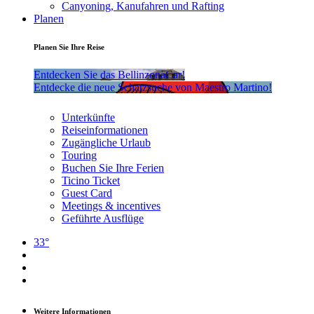
Canyoning, Kanufahren und Rafting
Planen
Planen Sie Ihre Reise
Entdecken Sie das BellinzonaCar!
Entdecke die neue Schatzsuche von Maestro Martino!
Unterkünfte
Reiseinformationen
Zugängliche Urlaub
Touring
Buchen Sie Ihre Ferien
Ticino Ticket
Guest Card
Meetings & incentives
Geführte Ausflüge
33°
Weitere Informationen