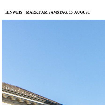
HINWEIS – MARKT AM SAMSTAG, 15. AUGUST