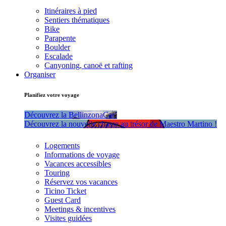
Itinéraires à pied
Sentiers thématiques
Bike
Parapente
Boulder
Escalade
Canyoning, canoë et rafting
Organiser
Planifiez votre voyage
Découvrez la BellinzonaCar!
Découvrez la nouvelle chasse au trésor de Maestro Martino !
Logements
Informations de voyage
Vacances accessibles
Touring
Réservez vos vacances
Ticino Ticket
Guest Card
Meetings & incentives
Visites guidées