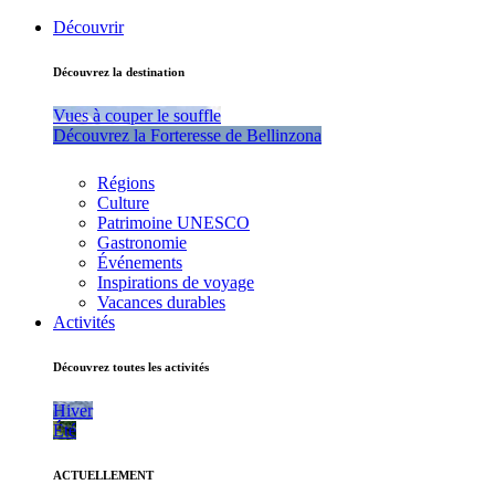
Découvrir
Découvrez la destination
Vues à couper le souffle
Découvrez la Forteresse de Bellinzona
Régions
Culture
Patrimoine UNESCO
Gastronomie
Événements
Inspirations de voyage
Vacances durables
Activités
Découvrez toutes les activités
Hiver
Été
ACTUELLEMENT