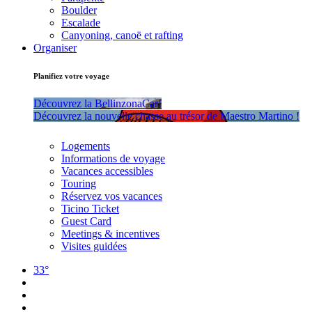
Boulder
Escalade
Canyoning, canoë et rafting
Organiser
Planifiez votre voyage
Découvrez la BellinzonaCar!
Découvrez la nouvelle chasse au trésor de Maestro Martino !
Logements
Informations de voyage
Vacances accessibles
Touring
Réservez vos vacances
Ticino Ticket
Guest Card
Meetings & incentives
Visites guidées
33°