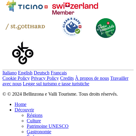
Italiano
English
Deutsch
Français
Cookie Policy
Privacy Policy
Credits
À propos de nous
Travailler
avec nous
Legge sul turismo e tasse turistiche
© © 2024 Bellinzona e Valli Tourisme. Tous droits réservés.
Home
Découvrir
Régions
Culture
Patrimoine UNESCO
Gastronomie