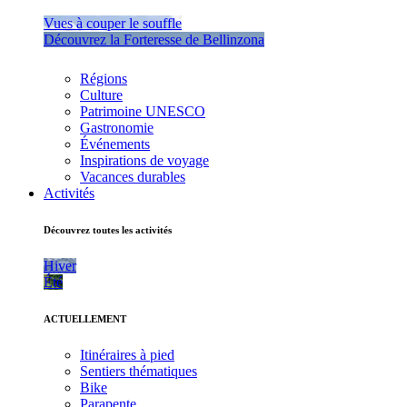
Vues à couper le souffle
Découvrez la Forteresse de Bellinzona
Régions
Culture
Patrimoine UNESCO
Gastronomie
Événements
Inspirations de voyage
Vacances durables
Activités
Découvrez toutes les activités
Hiver
Été
ACTUELLEMENT
Itinéraires à pied
Sentiers thématiques
Bike
Parapente