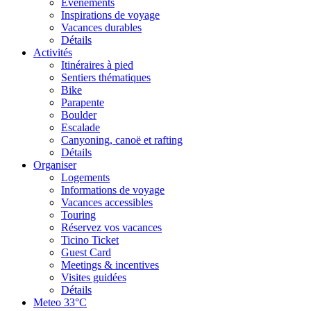
Événements
Inspirations de voyage
Vacances durables
Détails
Activités
Itinéraires à pied
Sentiers thématiques
Bike
Parapente
Boulder
Escalade
Canyoning, canoë et rafting
Détails
Organiser
Logements
Informations de voyage
Vacances accessibles
Touring
Réservez vos vacances
Ticino Ticket
Guest Card
Meetings & incentives
Visites guidées
Détails
Meteo
33°C