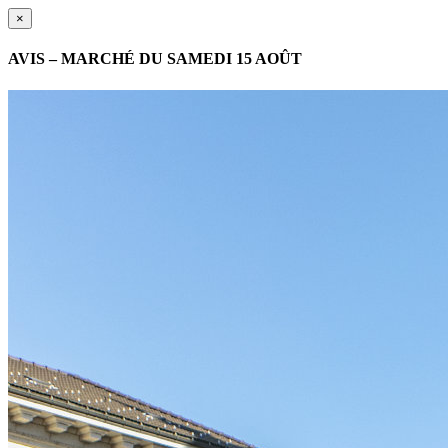
×
AVIS – MARCHÉ DU SAMEDI 15 AOÛT