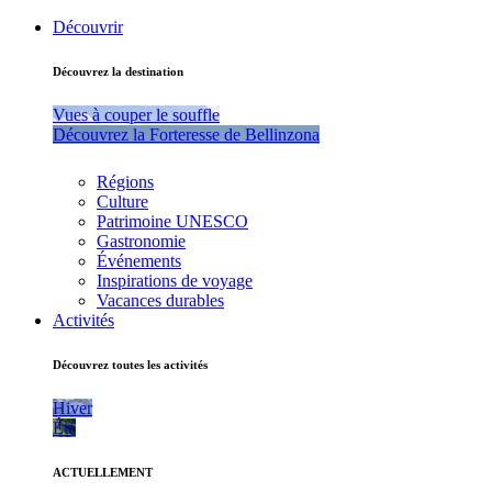
Découvrir
Découvrez la destination
Vues à couper le souffle
Découvrez la Forteresse de Bellinzona
Régions
Culture
Patrimoine UNESCO
Gastronomie
Événements
Inspirations de voyage
Vacances durables
Activités
Découvrez toutes les activités
Hiver
Été
ACTUELLEMENT