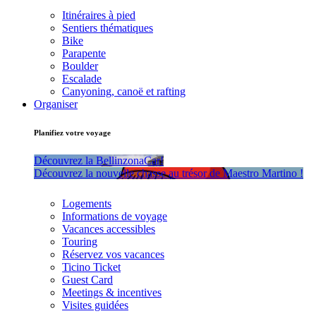
Itinéraires à pied
Sentiers thématiques
Bike
Parapente
Boulder
Escalade
Canyoning, canoë et rafting
Organiser
Planifiez votre voyage
Découvrez la BellinzonaCar!
Découvrez la nouvelle chasse au trésor de Maestro Martino !
Logements
Informations de voyage
Vacances accessibles
Touring
Réservez vos vacances
Ticino Ticket
Guest Card
Meetings & incentives
Visites guidées