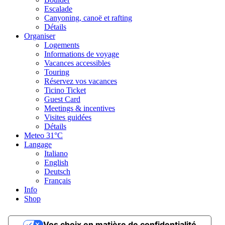
Escalade
Canyoning, canoë et rafting
Détails
Organiser
Logements
Informations de voyage
Vacances accessibles
Touring
Réservez vos vacances
Ticino Ticket
Guest Card
Meetings & incentives
Visites guidées
Détails
Meteo
31°C
Langage
Italiano
English
Deutsch
Français
Info
Shop
Vos choix en matière de confidentialité