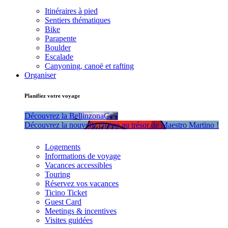
Itinéraires à pied
Sentiers thématiques
Bike
Parapente
Boulder
Escalade
Canyoning, canoë et rafting
Organiser
Planifiez votre voyage
Découvrez la BellinzonaCar!
Découvrez la nouvelle chasse au trésor de Maestro Martino !
Logements
Informations de voyage
Vacances accessibles
Touring
Réservez vos vacances
Ticino Ticket
Guest Card
Meetings & incentives
Visites guidées