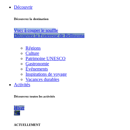
Découvrir
Découvrez la destination
Vues à couper le souffle
Découvrez la Forteresse de Bellinzona
Régions
Culture
Patrimoine UNESCO
Gastronomie
Événements
Inspirations de voyage
Vacances durables
Activités
Découvrez toutes les activités
Hiver
Été
ACTUELLEMENT