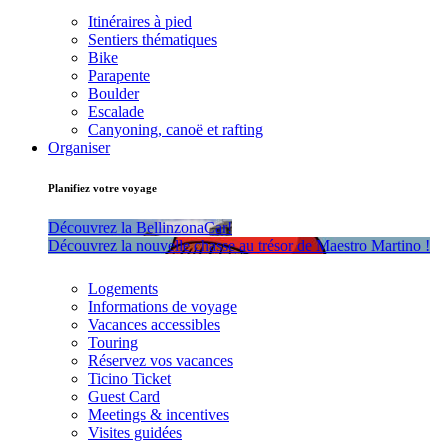
Itinéraires à pied
Sentiers thématiques
Bike
Parapente
Boulder
Escalade
Canyoning, canoë et rafting
Organiser
Planifiez votre voyage
Découvrez la BellinzonaCar!
Découvrez la nouvelle chasse au trésor de Maestro Martino !
Logements
Informations de voyage
Vacances accessibles
Touring
Réservez vos vacances
Ticino Ticket
Guest Card
Meetings & incentives
Visites guidées