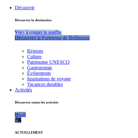
Découvrir
Découvrez la destination
Vues à couper le souffle
Découvrez la Forteresse de Bellinzona
Régions
Culture
Patrimoine UNESCO
Gastronomie
Événements
Inspirations de voyage
Vacances durables
Activités
Découvrez toutes les activités
Hiver
Été
ACTUELLEMENT