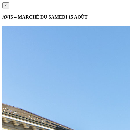
×
AVIS – MARCHÉ DU SAMEDI 15 AOÛT