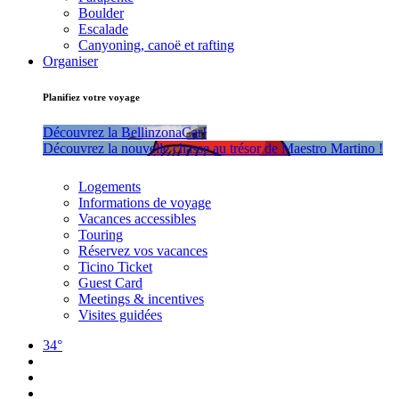
Boulder
Escalade
Canyoning, canoë et rafting
Organiser
Planifiez votre voyage
Découvrez la BellinzonaCar!
Découvrez la nouvelle chasse au trésor de Maestro Martino !
Logements
Informations de voyage
Vacances accessibles
Touring
Réservez vos vacances
Ticino Ticket
Guest Card
Meetings & incentives
Visites guidées
34°