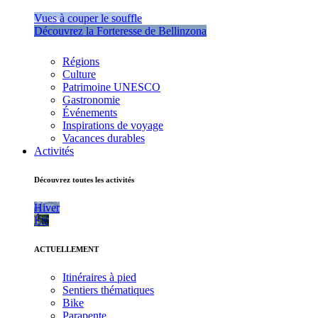
Vues à couper le souffle
Découvrez la Forteresse de Bellinzona
Régions
Culture
Patrimoine UNESCO
Gastronomie
Événements
Inspirations de voyage
Vacances durables
Activités
Découvrez toutes les activités
Hiver
Été
ACTUELLEMENT
Itinéraires à pied
Sentiers thématiques
Bike
Parapente