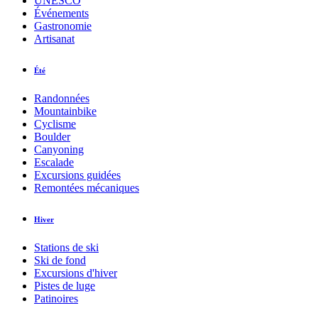
UNESCO
Événements
Gastronomie
Artisanat
Été
Randonnées
Mountainbike
Cyclisme
Boulder
Canyoning
Escalade
Excursions guidées
Remontées mécaniques
Hiver
Stations de ski
Ski de fond
Excursions d'hiver
Pistes de luge
Patinoires