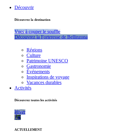
Découvrir
Découvrez la destination
Vues à couper le souffle
Découvrez la Forteresse de Bellinzona
Régions
Culture
Patrimoine UNESCO
Gastronomie
Événements
Inspirations de voyage
Vacances durables
Activités
Découvrez toutes les activités
Hiver
Été
ACTUELLEMENT