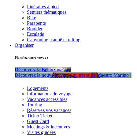
Itinéraires à pied
Sentiers thématiques
Bike
Parapente
Boulder
Escalade
Canyoning, canoë et rafting
Organiser
Planifiez votre voyage
Découvrez la BellinzonaCar!
Découvrez la nouvelle chasse au trésor de Maestro Martino !
Logements
Informations de voyage
Vacances accessibles
Touring
Réservez vos vacances
Ticino Ticket
Guest Card
Meetings & incentives
Visites guidées