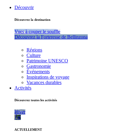
Découvrir
Découvrez la destination
Vues à couper le souffle
Découvrez la Forteresse de Bellinzona
Régions
Culture
Patrimoine UNESCO
Gastronomie
Événements
Inspirations de voyage
Vacances durables
Activités
Découvrez toutes les activités
Hiver
Été
ACTUELLEMENT