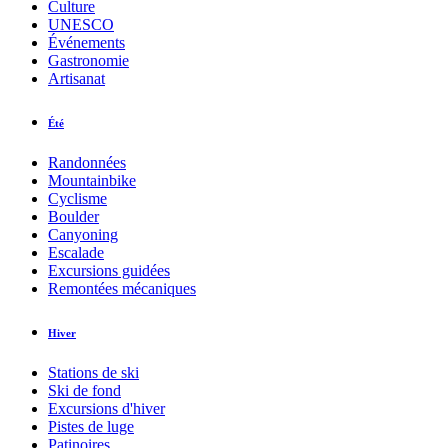
Culture
UNESCO
Événements
Gastronomie
Artisanat
Été
Randonnées
Mountainbike
Cyclisme
Boulder
Canyoning
Escalade
Excursions guidées
Remontées mécaniques
Hiver
Stations de ski
Ski de fond
Excursions d'hiver
Pistes de luge
Patinoires