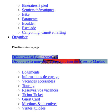
Itinéraires à pied
Sentiers thématiques
Bike
Parapente
Boulder
Escalade
Canyoning, canoë et rafting
Organiser
Planifiez votre voyage
Découvrez la BellinzonaCar!
Découvrez la nouvelle chasse au trésor de Maestro Martino !
Logements
Informations de voyage
Vacances accessibles
Touring
Réservez vos vacances
Ticino Ticket
Guest Card
Meetings & incentives
Visites guidées