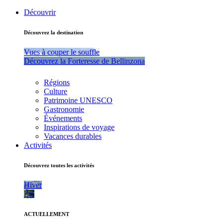
Découvrir
Découvrez la destination
Vues à couper le souffle
Découvrez la Forteresse de Bellinzona
Régions
Culture
Patrimoine UNESCO
Gastronomie
Événements
Inspirations de voyage
Vacances durables
Activités
Découvrez toutes les activités
Hiver
Été
ACTUELLEMENT