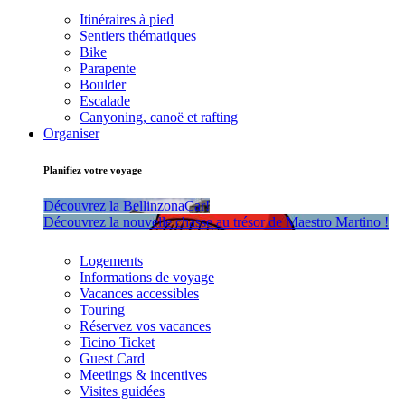
Itinéraires à pied
Sentiers thématiques
Bike
Parapente
Boulder
Escalade
Canyoning, canoë et rafting
Organiser
Planifiez votre voyage
Découvrez la BellinzonaCar!
Découvrez la nouvelle chasse au trésor de Maestro Martino !
Logements
Informations de voyage
Vacances accessibles
Touring
Réservez vos vacances
Ticino Ticket
Guest Card
Meetings & incentives
Visites guidées