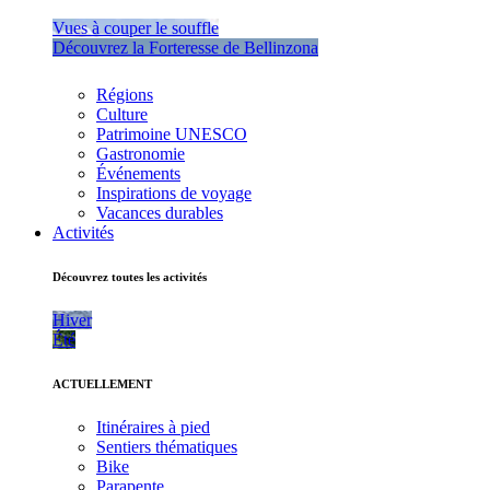
Vues à couper le souffle
Découvrez la Forteresse de Bellinzona
Régions
Culture
Patrimoine UNESCO
Gastronomie
Événements
Inspirations de voyage
Vacances durables
Activités
Découvrez toutes les activités
Hiver
Été
ACTUELLEMENT
Itinéraires à pied
Sentiers thématiques
Bike
Parapente