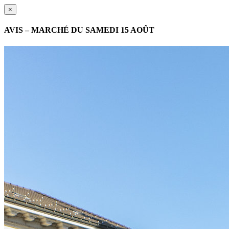
×
AVIS – MARCHÉ DU SAMEDI 15 AOÛT