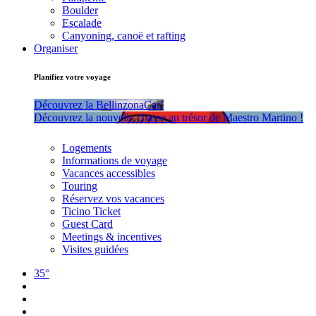
Boulder
Escalade
Canyoning, canoë et rafting
Organiser
Planifiez votre voyage
Découvrez la BellinzonaCar!
Découvrez la nouvelle chasse au trésor de Maestro Martino !
Logements
Informations de voyage
Vacances accessibles
Touring
Réservez vos vacances
Ticino Ticket
Guest Card
Meetings & incentives
Visites guidées
35°