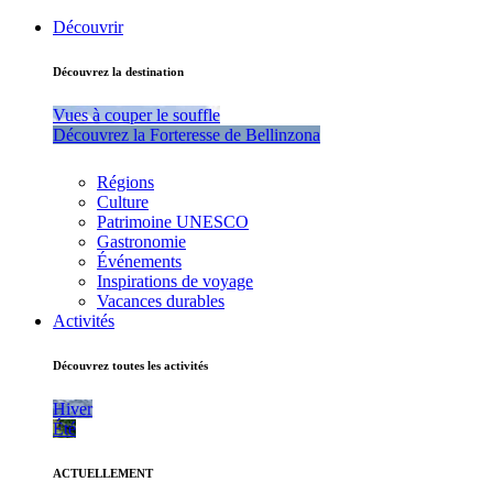
Découvrir
Découvrez la destination
Vues à couper le souffle
Découvrez la Forteresse de Bellinzona
Régions
Culture
Patrimoine UNESCO
Gastronomie
Événements
Inspirations de voyage
Vacances durables
Activités
Découvrez toutes les activités
Hiver
Été
ACTUELLEMENT