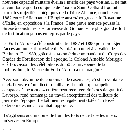
nouvelle capacité militaire éveilla l’intérêt des pays voisins. Il ne fait
aucun doute que la conquête de l’axe du Saint-Gothard figurait
parmi les objectifs stratégiques de la Triple Alliance, conclue en
1882 entre l’Allemagne, l’Empire austro-hongrois et le Royaume
d’Italie, en opposition à la France. Cette grave menace poussa la
Suisse à construire la « forteresse du Gothard », le plus grand effort
de fortification jamais entrepris par le pays.
Le Fort d’Airolo a été construit entre 1887 et 1890 pour protéger
l’accès au tunnel ferroviaire du Saint-Gothard et à la vallée de
Bedretto. En 1989, grâce à la volonté du commandant du Corps des
Gardes de Fortification de l’époque, le Colonel Arnoldo Moriggia,
et à l’occasion des célébrations du 50? anniversaire de la
mobilisation, le Musée du Fort d’Airolo a été inauguré.
Avec son labyrinthe de couloirs et de casemates, c’est un véritable
chef-d’œuvre d’architecture militaire. Le toit – qui rappelle la
carapace d’une tortue – entièrement recouvert de blocs de granit de
Lavorgo, rend hommage au travail exceptionnel des tailleurs de
pierre de l’époque. Le bâtiment est également doté d’un fossé
extérieur destiné au combat rapproché.
Il s’agit sans aucun doute de l’un des forts de ce type les mieux
préservés en Europe.