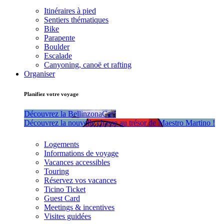
Itinéraires à pied
Sentiers thématiques
Bike
Parapente
Boulder
Escalade
Canyoning, canoë et rafting
Organiser
Planifiez votre voyage
Découvrez la BellinzonaCar!
Découvrez la nouvelle chasse au trésor de Maestro Martino !
Logements
Informations de voyage
Vacances accessibles
Touring
Réservez vos vacances
Ticino Ticket
Guest Card
Meetings & incentives
Visites guidées