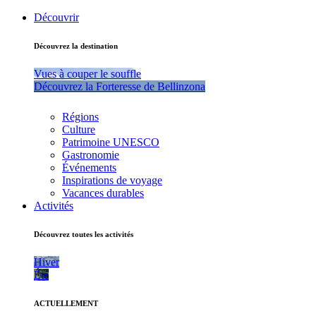
Découvrir
Découvrez la destination
Vues à couper le souffle
Découvrez la Forteresse de Bellinzona
Régions
Culture
Patrimoine UNESCO
Gastronomie
Événements
Inspirations de voyage
Vacances durables
Activités
Découvrez toutes les activités
Hiver
Été
ACTUELLEMENT