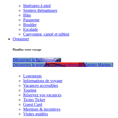
Itinéraires à pied
Sentiers thématiques
Bike
Parapente
Boulder
Escalade
Canyoning, canoë et rafting
Organiser
Planifiez votre voyage
Découvrez la BellinzonaCar!
Découvrez la nouvelle chasse au trésor de Maestro Martino !
Logements
Informations de voyage
Vacances accessibles
Touring
Réservez vos vacances
Ticino Ticket
Guest Card
Meetings & incentives
Visites guidées