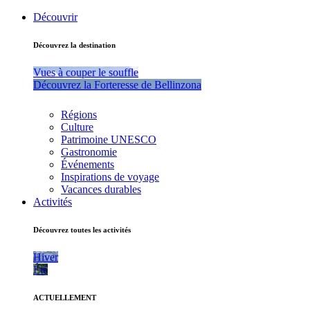
Découvrir
Découvrez la destination
Vues à couper le souffle
Découvrez la Forteresse de Bellinzona
Régions
Culture
Patrimoine UNESCO
Gastronomie
Événements
Inspirations de voyage
Vacances durables
Activités
Découvrez toutes les activités
Hiver
Été
ACTUELLEMENT