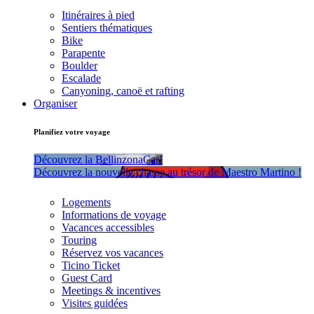
Itinéraires à pied
Sentiers thématiques
Bike
Parapente
Boulder
Escalade
Canyoning, canoë et rafting
Organiser
Planifiez votre voyage
Découvrez la BellinzonaCar!
Découvrez la nouvelle chasse au trésor de Maestro Martino !
Logements
Informations de voyage
Vacances accessibles
Touring
Réservez vos vacances
Ticino Ticket
Guest Card
Meetings & incentives
Visites guidées