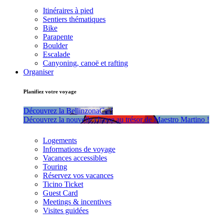
Itinéraires à pied
Sentiers thématiques
Bike
Parapente
Boulder
Escalade
Canyoning, canoë et rafting
Organiser
Planifiez votre voyage
Découvrez la BellinzonaCar!
Découvrez la nouvelle chasse au trésor de Maestro Martino !
Logements
Informations de voyage
Vacances accessibles
Touring
Réservez vos vacances
Ticino Ticket
Guest Card
Meetings & incentives
Visites guidées