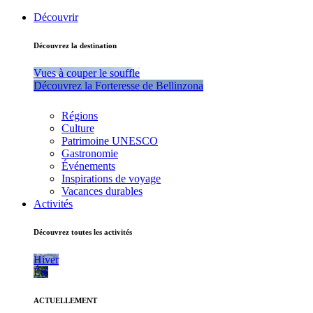
Découvrir
Découvrez la destination
Vues à couper le souffle
Découvrez la Forteresse de Bellinzona
Régions
Culture
Patrimoine UNESCO
Gastronomie
Événements
Inspirations de voyage
Vacances durables
Activités
Découvrez toutes les activités
Hiver
Été
ACTUELLEMENT