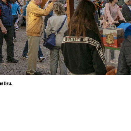
s lieu
.