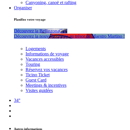
Canyoning, canoë et rafting
Organiser
Planifiez votre voyage
Découvrez la BellinzonaCar!
Découvrez la nouvelle chasse au trésor de Maestro Martino !
Logements
Informations de voyage
Vacances accessibles
Touring
Réservez vos vacances
Ticino Ticket
Guest Card
Meetings & incentives
Visites guidées
34°
Autres informations