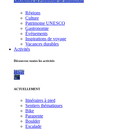
Découvrez la Forteresse de Bellinzona
Régions
Culture
Patrimoine UNESCO
Gastronomie
Événements
Inspirations de voyage
Vacances durables
Activités
Découvrez toutes les activités
Hiver
Été
ACTUELLEMENT
Itinéraires à pied
Sentiers thématiques
Bike
Parapente
Boulder
Escalade