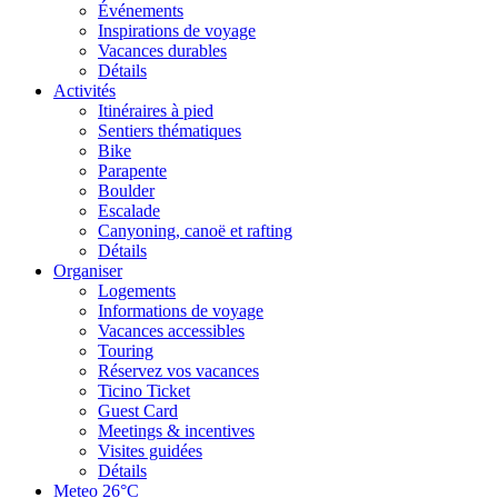
Événements
Inspirations de voyage
Vacances durables
Détails
Activités
Itinéraires à pied
Sentiers thématiques
Bike
Parapente
Boulder
Escalade
Canyoning, canoë et rafting
Détails
Organiser
Logements
Informations de voyage
Vacances accessibles
Touring
Réservez vos vacances
Ticino Ticket
Guest Card
Meetings & incentives
Visites guidées
Détails
Meteo
26°C