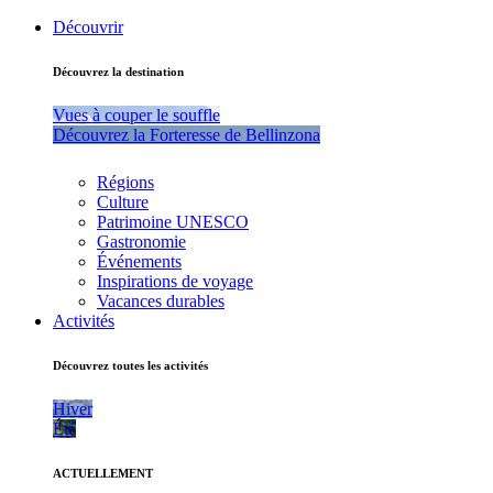
Découvrir
Découvrez la destination
Vues à couper le souffle
Découvrez la Forteresse de Bellinzona
Régions
Culture
Patrimoine UNESCO
Gastronomie
Événements
Inspirations de voyage
Vacances durables
Activités
Découvrez toutes les activités
Hiver
Été
ACTUELLEMENT