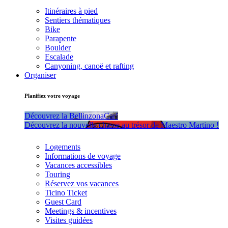
Itinéraires à pied
Sentiers thématiques
Bike
Parapente
Boulder
Escalade
Canyoning, canoë et rafting
Organiser
Planifiez votre voyage
Découvrez la BellinzonaCar!
Découvrez la nouvelle chasse au trésor de Maestro Martino !
Logements
Informations de voyage
Vacances accessibles
Touring
Réservez vos vacances
Ticino Ticket
Guest Card
Meetings & incentives
Visites guidées