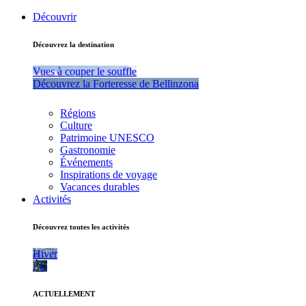
Découvrir
Découvrez la destination
Vues à couper le souffle
Découvrez la Forteresse de Bellinzona
Régions
Culture
Patrimoine UNESCO
Gastronomie
Événements
Inspirations de voyage
Vacances durables
Activités
Découvrez toutes les activités
Hiver
Été
ACTUELLEMENT