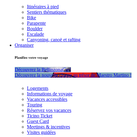
Itinéraires à pied
Sentiers thématiques
Bike
Parapente
Boulder
Escalade
Canyoning, canoë et rafting
Organiser
Planifiez votre voyage
Découvrez la BellinzonaCar!
Découvrez la nouvelle chasse au trésor de Maestro Martino !
Logements
Informations de voyage
Vacances accessibles
Touring
Réservez vos vacances
Ticino Ticket
Guest Card
Meetings & incentives
Visites guidées