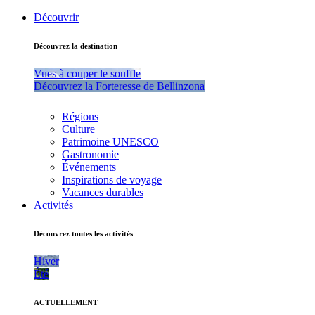
Découvrir
Découvrez la destination
Vues à couper le souffle
Découvrez la Forteresse de Bellinzona
Régions
Culture
Patrimoine UNESCO
Gastronomie
Événements
Inspirations de voyage
Vacances durables
Activités
Découvrez toutes les activités
Hiver
Été
ACTUELLEMENT