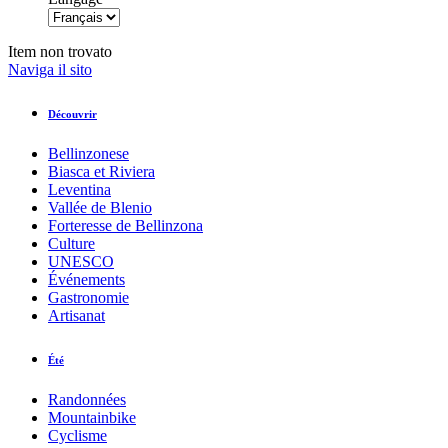
Item non trovato
Naviga il sito
Découvrir
Bellinzonese
Biasca et Riviera
Leventina
Vallée de Blenio
Forteresse de Bellinzona
Culture
UNESCO
Événements
Gastronomie
Artisanat
Été
Randonnées
Mountainbike
Cyclisme