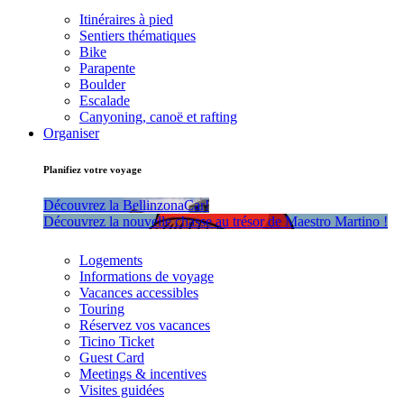
Itinéraires à pied
Sentiers thématiques
Bike
Parapente
Boulder
Escalade
Canyoning, canoë et rafting
Organiser
Planifiez votre voyage
Découvrez la BellinzonaCar!
Découvrez la nouvelle chasse au trésor de Maestro Martino !
Logements
Informations de voyage
Vacances accessibles
Touring
Réservez vos vacances
Ticino Ticket
Guest Card
Meetings & incentives
Visites guidées