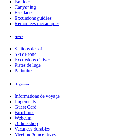
Boulder
Canyoning
Escalade
Excursions guidées
Remontées mécaniques
Hiver
Stations de ski
Ski de fond
Excursions d'hiver
Pistes de luge
Patinoires
Organiser
Informations de voyage
Logements
Guest Card
Brochures
Webcam
Online shop
Vacances durables
Meeting & incentives