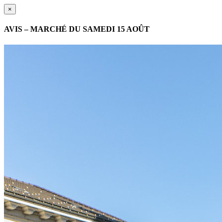
×
AVIS – MARCHÉ DU SAMEDI 15 AOÛT