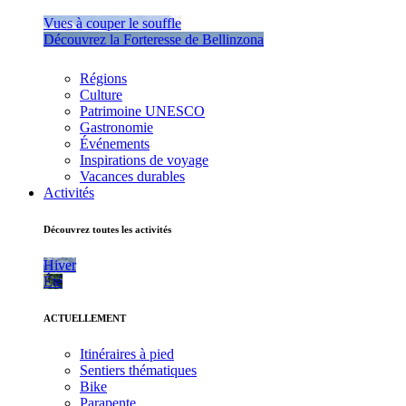
Vues à couper le souffle
Découvrez la Forteresse de Bellinzona
Régions
Culture
Patrimoine UNESCO
Gastronomie
Événements
Inspirations de voyage
Vacances durables
Activités
Découvrez toutes les activités
Hiver
Été
ACTUELLEMENT
Itinéraires à pied
Sentiers thématiques
Bike
Parapente