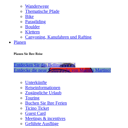
Wanderwege
Thematische Pfade
Bike
Paragliding
Boulder
Klettern
Canyoning, Kanufahren und Rafting
Planen
Planen Sie Ihre Reise
Entdecken Sie das BellinzonaCar!
Entdecke die neue Schatzsuche von Maestro Martino!
Unterkünfte
Reiseinformationen
Zugängliche Urlaub
Touring
Buchen Sie Ihre Ferien
Ticino Ticket
Guest Card
Meetings & incentives
Geführte Ausflüge