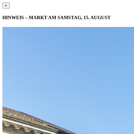
×
HINWEIS – MARKT AM SAMSTAG, 15. AUGUST