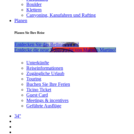
Boulder
Klettern
Canyoning, Kanufahren und Rafting
Planen
Planen Sie Ihre Reise
Entdecken Sie das BellinzonaCar!
Entdecke die neue Schatzsuche von Maestro Martino!
Unterkünfte
Reiseinformationen
Zugängliche Urlaub
Touring
Buchen Sie Ihre Ferien
Ticino Ticket
Guest Card
Meetings & incentives
Geführte Ausflüge
34°