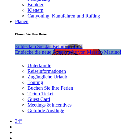
Boulder
Klettern
Canyoning, Kanufahren und Rafting
Planen
Planen Sie Ihre Reise
Entdecken Sie das BellinzonaCar!
Entdecke die neue Schatzsuche von Maestro Martino!
Unterkünfte
Reiseinformationen
Zugängliche Urlaub
Touring
Buchen Sie Ihre Ferien
Ticino Ticket
Guest Card
Meetings & incentives
Geführte Ausflüge
34°