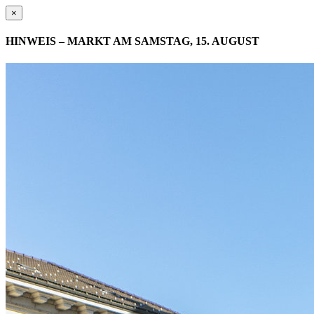
×
HINWEIS – MARKT AM SAMSTAG, 15. AUGUST