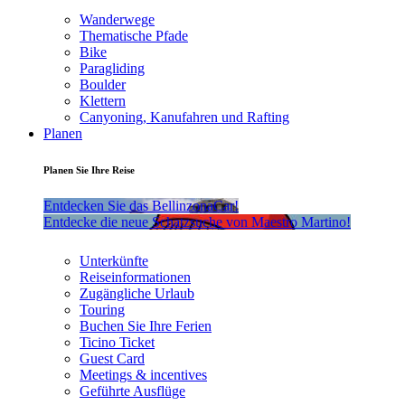
Wanderwege
Thematische Pfade
Bike
Paragliding
Boulder
Klettern
Canyoning, Kanufahren und Rafting
Planen
Planen Sie Ihre Reise
Entdecken Sie das BellinzonaCar!
Entdecke die neue Schatzsuche von Maestro Martino!
Unterkünfte
Reiseinformationen
Zugängliche Urlaub
Touring
Buchen Sie Ihre Ferien
Ticino Ticket
Guest Card
Meetings & incentives
Geführte Ausflüge