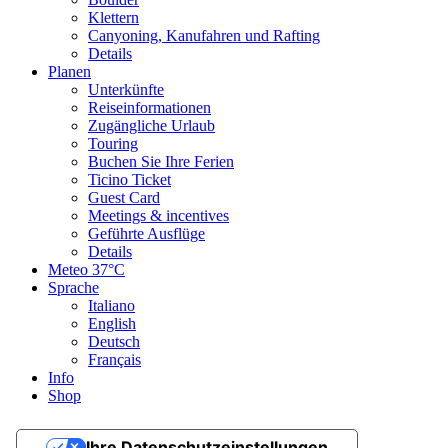
Klettern
Canyoning, Kanufahren und Rafting
Details
Planen
Unterkünfte
Reiseinformationen
Zugängliche Urlaub
Touring
Buchen Sie Ihre Ferien
Ticino Ticket
Guest Card
Meetings & incentives
Geführte Ausflüge
Details
Meteo
37°C
Sprache
Italiano
English
Deutsch
Français
Info
Shop
Ihre Datenschutzeinstellungen