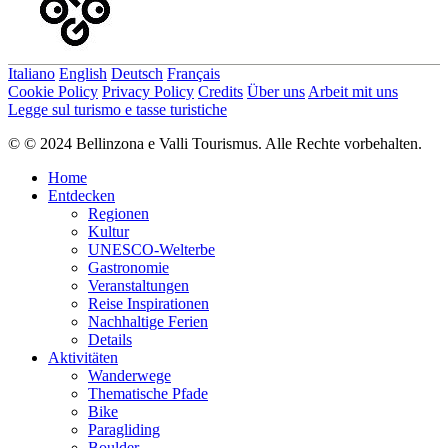
Italiano
English
Deutsch
Français
Cookie Policy
Privacy Policy
Credits
Über uns
Arbeit mit uns
Legge sul turismo e tasse turistiche
© © 2024 Bellinzona e Valli Tourismus. Alle Rechte vorbehalten.
Home
Entdecken
Regionen
Kultur
UNESCO-Welterbe
Gastronomie
Veranstaltungen
Reise Inspirationen
Nachhaltige Ferien
Details
Aktivitäten
Wanderwege
Thematische Pfade
Bike
Paragliding
Boulder