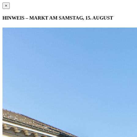
×
HINWEIS – MARKT AM SAMSTAG, 15. AUGUST