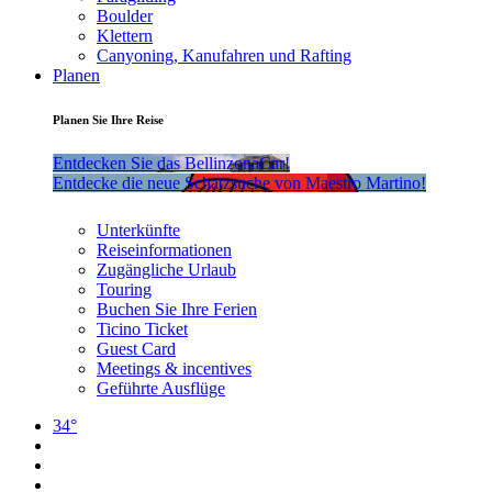
Boulder
Klettern
Canyoning, Kanufahren und Rafting
Planen
Planen Sie Ihre Reise
Entdecken Sie das BellinzonaCar!
Entdecke die neue Schatzsuche von Maestro Martino!
Unterkünfte
Reiseinformationen
Zugängliche Urlaub
Touring
Buchen Sie Ihre Ferien
Ticino Ticket
Guest Card
Meetings & incentives
Geführte Ausflüge
34°