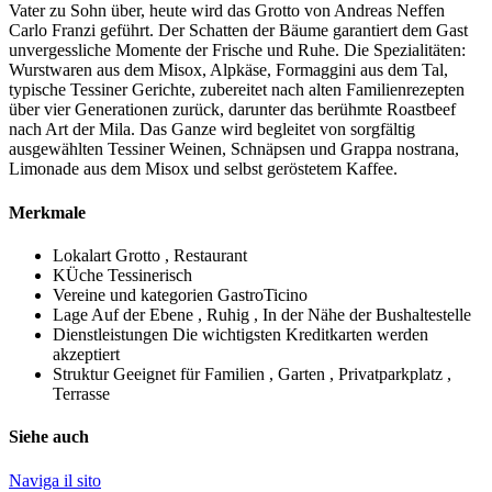
Vater zu Sohn über, heute wird das Grotto von Andreas Neffen
Carlo Franzi geführt. Der Schatten der Bäume garantiert dem Gast
unvergessliche Momente der Frische und Ruhe. Die Spezialitäten:
Wurstwaren aus dem Misox, Alpkäse, Formaggini aus dem Tal,
typische Tessiner Gerichte, zubereitet nach alten Familienrezepten
über vier Generationen zurück, darunter das berühmte Roastbeef
nach Art der Mila. Das Ganze wird begleitet von sorgfältig
ausgewählten Tessiner Weinen, Schnäpsen und Grappa nostrana,
Limonade aus dem Misox und selbst geröstetem Kaffee.
Merkmale
Lokalart
Grotto , Restaurant
KÜche
Tessinerisch
Vereine und kategorien
GastroTicino
Lage
Auf der Ebene , Ruhig , In der Nähe der Bushaltestelle
Dienstleistungen
Die wichtigsten Kreditkarten werden
akzeptiert
Struktur
Geeignet für Familien , Garten , Privatparkplatz ,
Terrasse
Siehe auch
Naviga il sito