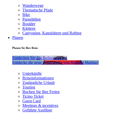
Wanderwege
Thematische Pfade
Bike
Paragliding
Boulder
Klettern
Canyoning, Kanufahren und Rafting
Planen
Planen Sie Ihre Reise
Entdecken Sie das BellinzonaCar!
Entdecke die neue Schatzsuche von Maestro Martino!
Unterkünfte
Reiseinformationen
Zugängliche Urlaub
Touring
Buchen Sie Ihre Ferien
Ticino Ticket
Guest Card
Meetings & incentives
Geführte Ausflüge