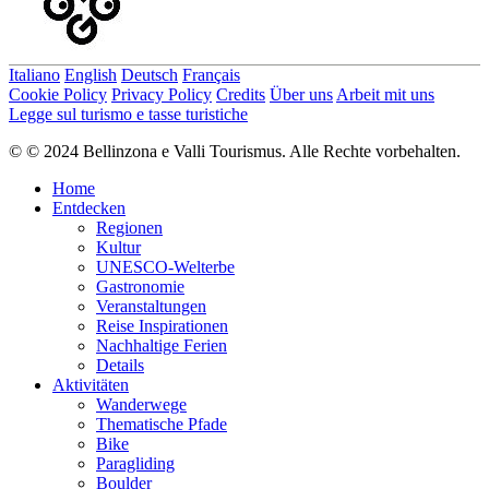
obligatorisch, und Hunde müssen an der Leine gehalten werden.
Zurück im Nordic Zentrum Campra lohnt sich eine Pause, sei sie
kurz oder lang: Am Ziel befindet sich ein modernes Hotel mit SPA
und Restaurant.
Italiano
English
Deutsch
Français
Cookie Policy
Privacy Policy
Credits
Über uns
Arbeit mit uns
Legge sul turismo e tasse turistiche
Autor
Bellinzona e Valli Turismo
© © 2024 Bellinzona e Valli Tourismus. Alle Rechte vorbehalten.
Verantwortlich für diesen Inhalt
Home
Bellinzona e Valli Turismo
Verifizierter Partner
Entdecken
Regionen
Schwierigkeit
Kultur
mittel
UNESCO-Welterbe
Gesamtschwierigkeit
Gastronomie
mittel
Veranstaltungen
Reise Inspirationen
Abgeleitet aus der technischen Schwierigkeit und der
Nachhaltige Ferien
Fitnessanforderung.
Details
Aktivitäten
Höchster Punkt
Wanderwege
1.437 m
Thematische Pfade
Tiefster Punkt
Bike
1.407 m
Paragliding
Boulder