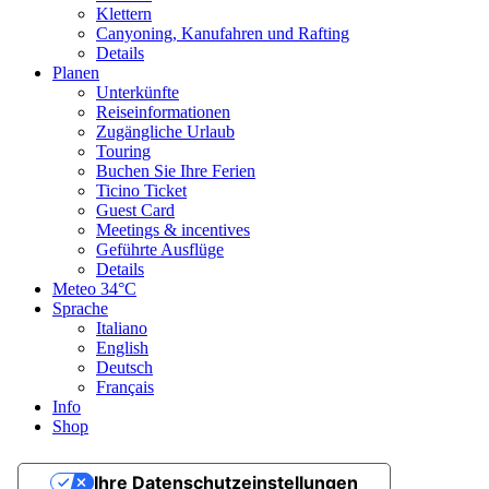
Wegearten
Klettern
Canyoning, Kanufahren und Rafting
Details
Höhenprofil anzeigen
Planen
Unterkünfte
Sicherheitshinweise
Reiseinformationen
Zugängliche Urlaub
Touring
Aktuelle Informationen zum Schneezustand:
Buchen Sie Ihre Ferien
https://www.ticino.ch/it/weather-forecast/snow-report.html
Ticino Ticket
Guest Card
Einkehr
Meetings & incentives
Tipp
Geführte Ausflüge
In der Nähe
Details
Top Partner
Meteo
34°C
Wegpunkt
Sprache
Startpunkt
Italiano
Endpunkt
English
Tiefpunkt
Deutsch
Höhepunkt
Français
Vorhersage
Info
Heute {low} bis {high} und {precipitation} {precipitation_type}
Shop
{x} weitere anzeigen
Foto
Video
Ihre Datenschutzeinstellungen