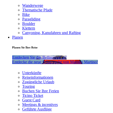
Wanderwege
Thematische Pfade
Bike
Paragliding
Boulder
Klettern
Canyoning, Kanufahren und Rafting
Planen
Planen Sie Ihre Reise
Entdecken Sie das BellinzonaCar!
Entdecke die neue Schatzsuche von Maestro Martino!
Unterkünfte
Reiseinformationen
Zugängliche Urlaub
Touring
Buchen Sie Ihre Ferien
Ticino Ticket
Guest Card
Meetings & incentives
Geführte Ausflüge