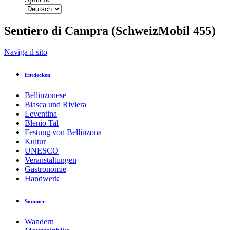
Sentiero di Campra (SchweizMobil 455)
Zurück zur Übersicht
Naviga il sito
Drucken
GPX
KML
FIT
Fitness
Entdecken
Top
empfohlene Tour
Winterwandern · Bellinzona und Täler
geschlossen
Bellinzonese
Biasca und Riviera
Sentiero di Campra (SchweizMobil 455)
Leventina
Blenio Tal
Festung von Bellinzona
Verantwortlich für diesen Inhalt
Kultur
Bellinzona e Valli Turismo
Verifizierter Partner
UNESCO
Veranstaltungen
Gastronomie
Langlaufzentrum Campra
Handwerk
Foto: Ticino Turismo - Milo Zanecchia, Bellinzona e Valli
Turismo
Sommer
Wandern