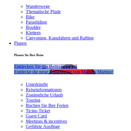
Wanderwege
Thematische Pfade
Bike
Paragliding
Boulder
Klettern
Canyoning, Kanufahren und Rafting
Planen
Planen Sie Ihre Reise
Entdecken Sie das BellinzonaCar!
Entdecke die neue Schatzsuche von Maestro Martino!
Unterkünfte
Reiseinformationen
Zugängliche Urlaub
Touring
Buchen Sie Ihre Ferien
Ticino Ticket
Guest Card
Meetings & incentives
Geführte Ausflüge