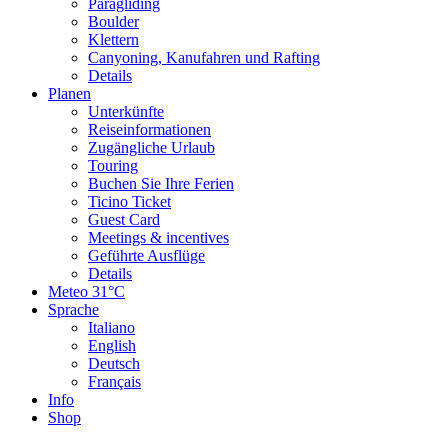
Paragliding
Landschaft
Boulder
Höchster Punkt
Klettern
1.791 m
Canyoning, Kanufahren und Rafting
Tiefster Punkt
Details
289 m
Planen
Beste Jahreszeit
Unterkünfte
Jan
Reiseinformationen
Feb
Zugängliche Urlaub
Mär
Touring
Apr
Buchen Sie Ihre Ferien
Mai
Ticino Ticket
Jun
Guest Card
Jul
Meetings & incentives
Aug
Geführte Ausflüge
Sep
Details
Okt
Meteo
31°C
Nov
Sprache
Dez
Italiano
English
Wegearten
Deutsch
Français
Info
Asphalt 49,46%
Schotterweg 3,96%
Naturweg 18,14%
Pfad
Shop
18,32%
Straße 10,10%
Asphalt