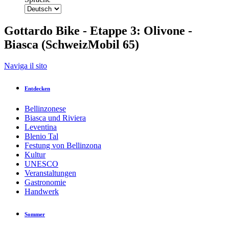
Gottardo Bike - Etappe 3: Olivone -
Biasca (SchweizMobil 65)
Zurück zur Übersicht
Naviga il sito
Drucken
GPX
KML
FIT
Fitness
Entdecken
Top
empfohlene Tour
Etappe
Mountainbike-Tour · Bellinzona
und Täler
Bellinzonese
Biasca und Riviera
Gottardo Bike - Etappe 3: Olivone -
Leventina
Biasca (SchweizMobil 65)
Blenio Tal
Festung von Bellinzona
Kultur
Auswählen
UNESCO
Veranstaltungen
Verantwortlich für diesen Inhalt
Gastronomie
Bellinzona e Valli Turismo
Verifizierter Partner
Handwerk
Foto: Bellinzona e Valli Turismo
Sommer