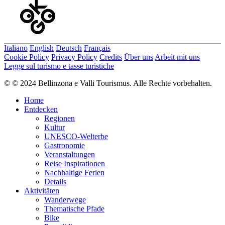
Abschnitt bis Olivone führt durch weite Lärchenwälder, saftig grüne
Hochflächen, dichte Fichtenwälder und gilt als einer der schönsten
im oberen Tessin.
Autorentipp
Italiano
English
Deutsch
Français
Cookie Policy
Privacy Policy
Credits
Über uns
Arbeit mit uns
Folge dem Mountainbike-Logo auf den roten Schildern: Gottardo
Legge sul turismo e tasse turistiche
Bike Nr. 65
© © 2024 Bellinzona e Valli Tourismus. Alle Rechte vorbehalten.
Autor
Home
Bellinzonese e Alto Ticino Turismo
Entdecken
Regionen
Verantwortlich für diesen Inhalt
Kultur
Bellinzona e Valli Turismo
Verifizierter Partner
UNESCO-Welterbe
Gastronomie
Veranstaltungen
Schwierigkeit
Reise Inspirationen
S2
mittel
Nachhaltige Ferien
Gesamtschwierigkeit
Details
mittel
Aktivitäten
Abgeleitet aus der technischen Schwierigkeit und der
Wanderwege
Fitnessanforderung.
Thematische Pfade
Bike
Erlebnis