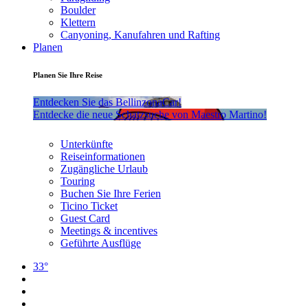
Boulder
Klettern
Canyoning, Kanufahren und Rafting
Planen
Planen Sie Ihre Reise
Entdecken Sie das BellinzonaCar!
Entdecke die neue Schatzsuche von Maestro Martino!
Unterkünfte
Reiseinformationen
Zugängliche Urlaub
Touring
Buchen Sie Ihre Ferien
Ticino Ticket
Guest Card
Meetings & incentives
Geführte Ausflüge
33°