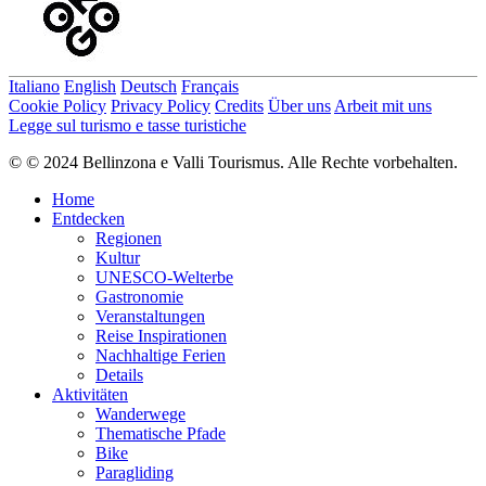
Italiano
English
Deutsch
Français
Cookie Policy
Privacy Policy
Credits
Über uns
Arbeit mit uns
Legge sul turismo e tasse turistiche
© © 2024 Bellinzona e Valli Tourismus. Alle Rechte vorbehalten.
Home
Entdecken
Regionen
Kultur
UNESCO-Welterbe
Gastronomie
Veranstaltungen
Reise Inspirationen
Nachhaltige Ferien
Details
Aktivitäten
Wanderwege
Thematische Pfade
Bike
Paragliding