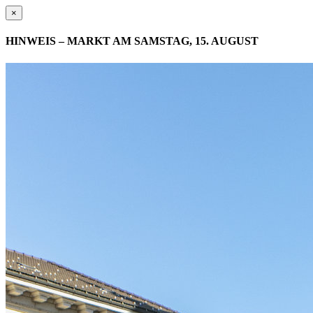
×
HINWEIS – MARKT AM SAMSTAG, 15. AUGUST