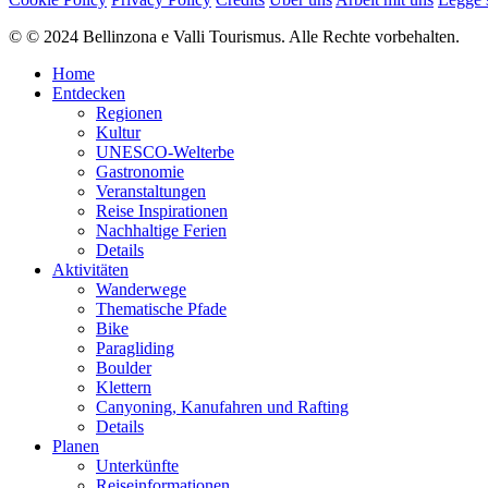
Tiefster Punkt
1.652 m
© © 2024 Bellinzona e Valli Tourismus. Alle Rechte vorbehalten.
Beste Jahreszeit
Jan
Home
Feb
Entdecken
Mär
Regionen
Apr
Kultur
Mai
UNESCO-Welterbe
Jun
Gastronomie
Jul
Veranstaltungen
Aug
Reise Inspirationen
Sep
Nachhaltige Ferien
Okt
Details
Nov
Aktivitäten
Dez
Wanderwege
Thematische Pfade
Wegearten
Bike
Paragliding
Boulder
Asphalt 0,27%
Schotterweg 1,32%
Naturweg 40,95%
Pfad 56,55%
Str
Klettern
Asphalt
Canyoning, Kanufahren und Rafting
37 m
Details
Schotterweg
Planen
177 m
Unterkünfte
Naturweg
Reiseinformationen
5,5 km