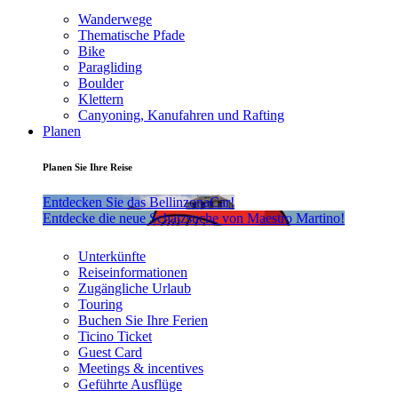
Wanderwege
Thematische Pfade
Bike
Paragliding
Boulder
Klettern
Canyoning, Kanufahren und Rafting
Planen
Planen Sie Ihre Reise
Entdecken Sie das BellinzonaCar!
Entdecke die neue Schatzsuche von Maestro Martino!
Unterkünfte
Reiseinformationen
Zugängliche Urlaub
Touring
Buchen Sie Ihre Ferien
Ticino Ticket
Guest Card
Meetings & incentives
Geführte Ausflüge