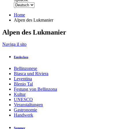
Home
Alpen des Lukmanier
Alpen des Lukmanier
Zurück zur Übersicht
Naviga il sito
Drucken
GPX
KML
FIT
Fitness
Entdecken
Top
empfohlene Tour
Wanderung · Bellinzona und Täler
Bellinzonese
Alpen des Lukmanier
Biasca und Riviera
Leventina
Blenio Tal
Verantwortlich für diesen Inhalt
Festung von Bellinzona
Bellinzona e Valli Turismo
Verifizierter Partner
Kultur
UNESCO
Veranstaltungen
146766_F.jpg
Gastronomie
Foto: Bellinzona e Valli Turismo, Bellinzona e Valli Turismo
Handwerk
Sommer