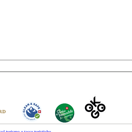
d noch in Betrieb und es ist möglich, ihre Milchprodukte direkt zu ka
istische Brunnen, mobile Melkwagen, Kalkwände unter denen der Flus
ch der Alpen.
ung.
ul turismo e tasse turistiche