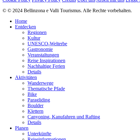
Erlebnis
© © 2024 Bellinzona e Valli Tourismus. Alle Rechte vorbehalten.
Landschaft
Höchster Punkt
Home
1.964 m
Entdecken
Tiefster Punkt
Regionen
1.912 m
Kultur
UNESCO-Welterbe
Wegearten
Gastronomie
Veranstaltungen
Reise Inspirationen
Asphalt 3,27%
Schotterweg 38,50%
Naturweg 34,50%
Pfad 16,05%
Un
Nachhaltige Ferien
Asphalt
Details
134 m
Aktivitäten
Schotterweg
Wanderwege
1,6 km
Thematische Pfade
Naturweg
Bike
1,4 km
Paragliding
Pfad
Boulder
656 m
Klettern
Unbekannt
Canyoning, Kanufahren und Rafting
313 m
Details
Höhenprofil anzeigen
Planen
Unterkünfte
Einkehrmöglichkeiten
Reiseinformationen