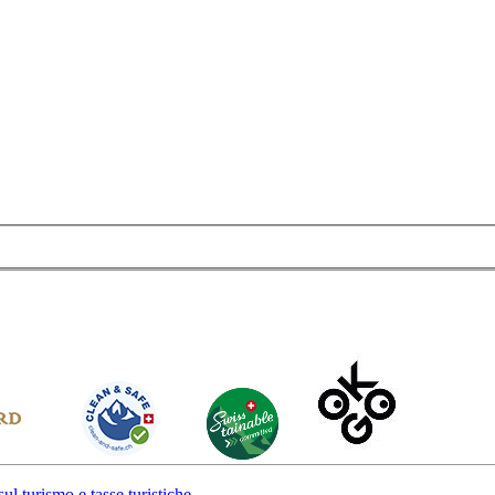
angen werden. Mit einer Gesamtlänge von etwa 4 km besteht er aus e
le mit Markierungen angebracht, die Beobachtungszonen anzeigen, in 
es Faltblatts.
ung.
ul turismo e tasse turistiche