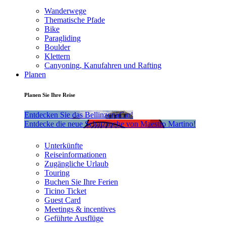
Wanderwege
Thematische Pfade
Bike
Paragliding
Boulder
Klettern
Canyoning, Kanufahren und Rafting
Planen
Planen Sie Ihre Reise
Entdecken Sie das BellinzonaCar!
Entdecke die neue Schatzsuche von Maestro Martino!
Unterkünfte
Reiseinformationen
Zugängliche Urlaub
Touring
Buchen Sie Ihre Ferien
Ticino Ticket
Guest Card
Meetings & incentives
Geführte Ausflüge