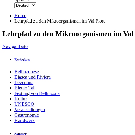
Home
Lehrpfad zu den Mikroorganismen im Val Piora
Lehrpfad zu den Mikroorganismen im Val
Zurück zur Übersicht
Naviga il sito
Drucken
GPX
KML
FIT
Fitness
Entdecken
Top
empfohlene Tour
Themenweg · Bellinzona und Täler
Bellinzonese
Lehrpfad zu den Mikroorganismen im Val
Biasca und Riviera
Leventina
Blenio Tal
Verantwortlich für diesen Inhalt
Festung von Bellinzona
Bellinzona e Valli Turismo
Verifizierter Partner
Kultur
UNESCO
Veranstaltungen
Val Piora
Gastronomie
Foto: Bellinzona e Valli Turismo - parisiva.ch, Bellinzona e Val
Handwerk
Sommer