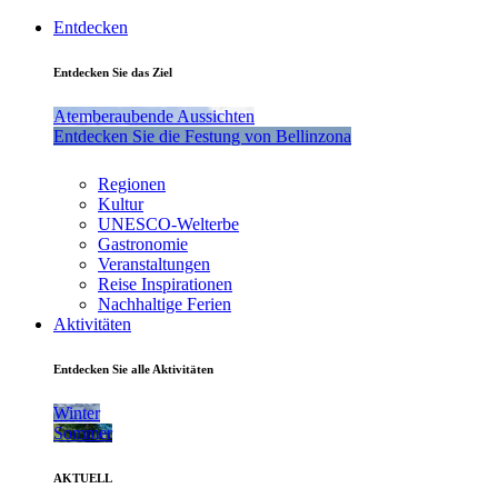
Entdecken
Entdecken Sie das Ziel
Atemberaubende Aussichten
Entdecken Sie die Festung von Bellinzona
Regionen
Kultur
UNESCO-Welterbe
Gastronomie
Veranstaltungen
Reise Inspirationen
Nachhaltige Ferien
Aktivitäten
Entdecken Sie alle Aktivitäten
Winter
Sommer
AKTUELL