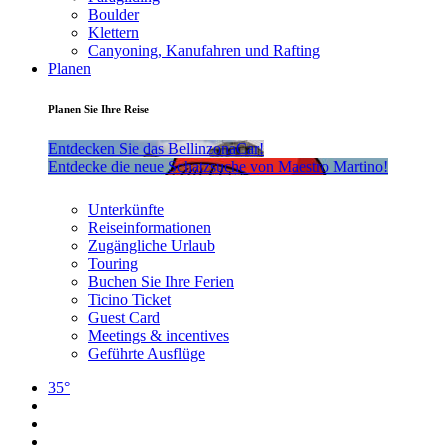
Boulder
Klettern
Canyoning, Kanufahren und Rafting
Planen
Planen Sie Ihre Reise
Entdecken Sie das BellinzonaCar!
Entdecke die neue Schatzsuche von Maestro Martino!
Unterkünfte
Reiseinformationen
Zugängliche Urlaub
Touring
Buchen Sie Ihre Ferien
Ticino Ticket
Guest Card
Meetings & incentives
Geführte Ausflüge
35°