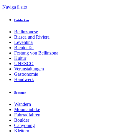
Zurück zur Übersicht
Naviga il sito
Drucken
GPX
KML
FIT
Fitness
Entdecken
Top
empfohlene Tour
Wanderung · Blenio
Bellinzonese
Das Greina-Hochplateau und sein Bogen
Biasca und Riviera
Leventina
Blenio Tal
Verantwortlich für diesen Inhalt
Festung von Bellinzona
Bellinzona e Valli Turismo
Verifizierter Partner
Kultur
UNESCO
Veranstaltungen
Das Greina-Bogen
Gastronomie
Foto: Bellinzona e Valli Turismo
Handwerk
Sommer
Die Tour
Wandern
Details
Mountainbike
Wegbeschreibung
Fahrradfahren
Anreise
Boulder
Aktuelle Infos
Canyoning
Ausrüstung
Klettern