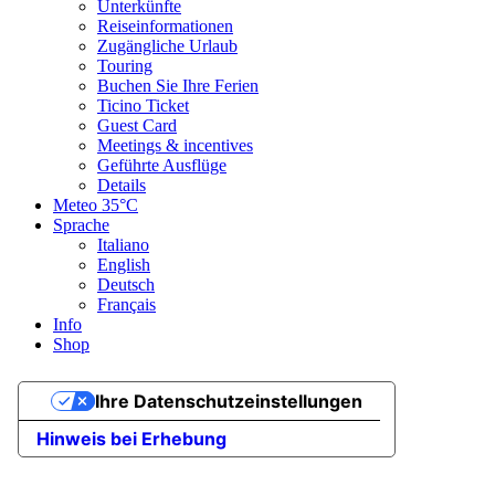
Unterkünfte
Abgeleitet aus der technischen Schwierigkeit und der
Reiseinformationen
Fitnessanforderung.
Zugängliche Urlaub
Touring
Erlebnis
Buchen Sie Ihre Ferien
Landschaft
Ticino Ticket
Höchster Punkt
Guest Card
2.372 m
Meetings & incentives
Tiefster Punkt
Geführte Ausflüge
1.608 m
Details
Beste Jahreszeit
Meteo
35°C
Jan
Sprache
Feb
Italiano
Mär
English
Apr
Deutsch
Mai
Français
Jun
Info
Jul
Shop
Aug
Sep
Okt
Ihre Datenschutzeinstellungen
Nov
Dez
Hinweis bei Erhebung
Wegearten