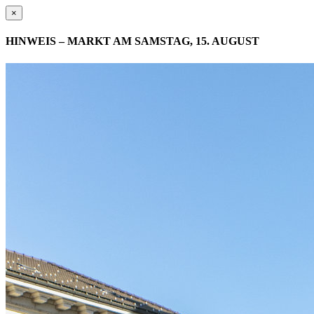
×
HINWEIS – MARKT AM SAMSTAG, 15. AUGUST