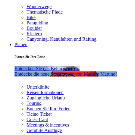
Wanderwege
Thematische Pfade
Bike
Paragliding
Boulder
Klettern
Canyoning, Kanufahren und Rafting
Planen
Planen Sie Ihre Reise
Entdecken Sie das BellinzonaCar!
Entdecke die neue Schatzsuche von Maestro Martino!
Unterkünfte
Reiseinformationen
Zugängliche Urlaub
Touring
Buchen Sie Ihre Ferien
Ticino Ticket
Guest Card
Meetings & incentives
Geführte Ausflüge