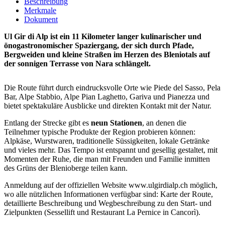
Beschreibung
Merkmale
Dokument
Ul Gir di Alp ist ein 11 Kilometer langer kulinarischer und
önogastronomischer Spaziergang, der sich durch Pfade,
Bergweiden und kleine Straßen im Herzen des Bleniotals auf
der sonnigen Terrasse von Nara schlängelt.
Die Route führt durch eindrucksvolle Orte wie Piede del Sasso, Pela
Bar, Alpe Stabbio, Alpe Pian Laghetto, Gariva und Pianezza und
bietet spektakuläre Ausblicke und direkten Kontakt mit der Natur.
Entlang der Strecke gibt es
neun Stationen
, an denen die
Teilnehmer typische Produkte der Region probieren können:
Alpkäse, Wurstwaren, traditionelle Süssigkeiten, lokale Getränke
und vieles mehr. Das Tempo ist entspannt und gesellig gestaltet, mit
Momenten der Ruhe, die man mit Freunden und Familie inmitten
des Grüns der Blenioberge teilen kann.
Anmeldung auf der offiziellen Website www.ulgirdialp.ch möglich,
wo alle nützlichen Informationen verfügbar sind: Karte der Route,
detaillierte Beschreibung und Wegbeschreibung zu den Start- und
Zielpunkten (Sessellift und Restaurant La Pernice in Cancorì).