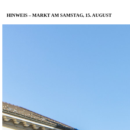
HINWEIS – MARKT AM SAMSTAG, 15. AUGUST