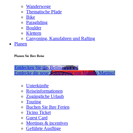
Wanderwege
Thematische Pfade
Bike
Paragliding
Boulder
Klettern
Canyoning, Kanufahren und Rafting
Planen
Planen Sie Ihre Reise
Entdecken Sie das BellinzonaCar!
Entdecke die neue Schatzsuche von Maestro Martino!
Unterkünfte
Reiseinformationen
Zugängliche Urlaub
Touring
Buchen Sie Ihre Ferien
Ticino Ticket
Guest Card
Meetings & incentives
Geführte Ausflüge