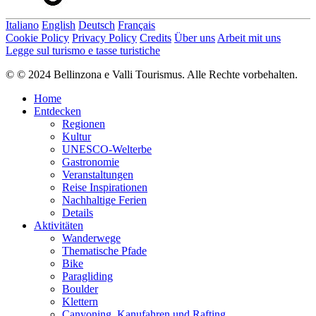
Italiano
English
Deutsch
Français
Cookie Policy
Privacy Policy
Credits
Über uns
Arbeit mit uns
Legge sul turismo e tasse turistiche
© © 2024 Bellinzona e Valli Tourismus. Alle Rechte vorbehalten.
Home
Entdecken
Regionen
Kultur
UNESCO-Welterbe
Gastronomie
Veranstaltungen
Reise Inspirationen
Nachhaltige Ferien
Details
Aktivitäten
Wanderwege
Thematische Pfade
Bike
Paragliding
Boulder
Klettern
Canyoning, Kanufahren und Rafting