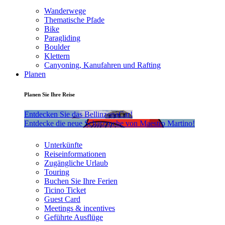
Wanderwege
Thematische Pfade
Bike
Paragliding
Boulder
Klettern
Canyoning, Kanufahren und Rafting
Planen
Planen Sie Ihre Reise
Entdecken Sie das BellinzonaCar!
Entdecke die neue Schatzsuche von Maestro Martino!
Unterkünfte
Reiseinformationen
Zugängliche Urlaub
Touring
Buchen Sie Ihre Ferien
Ticino Ticket
Guest Card
Meetings & incentives
Geführte Ausflüge