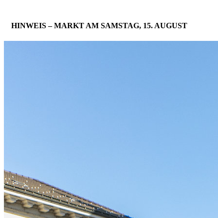
HINWEIS – MARKT AM SAMSTAG, 15. AUGUST