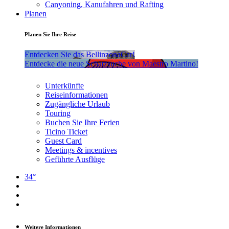
Canyoning, Kanufahren und Rafting
Planen
Planen Sie Ihre Reise
Entdecken Sie das BellinzonaCar!
Entdecke die neue Schatzsuche von Maestro Martino!
Unterkünfte
Reiseinformationen
Zugängliche Urlaub
Touring
Buchen Sie Ihre Ferien
Ticino Ticket
Guest Card
Meetings & incentives
Geführte Ausflüge
34°
Weitere Informationen