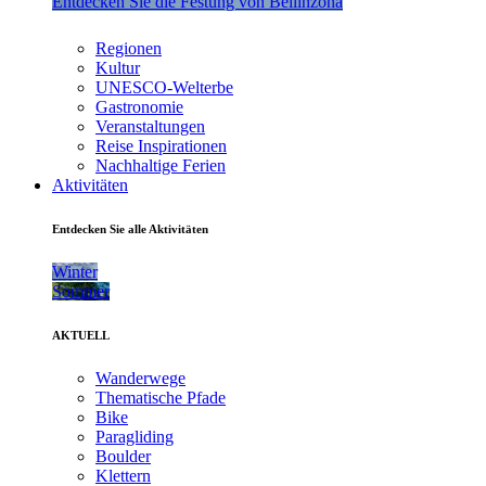
Entdecken Sie die Festung von Bellinzona
Regionen
Kultur
UNESCO-Welterbe
Gastronomie
Veranstaltungen
Reise Inspirationen
Nachhaltige Ferien
Aktivitäten
Entdecken Sie alle Aktivitäten
Winter
Sommer
AKTUELL
Wanderwege
Thematische Pfade
Bike
Paragliding
Boulder
Klettern