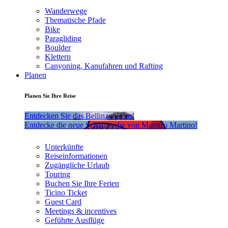
Wanderwege
Thematische Pfade
Bike
Paragliding
Boulder
Klettern
Canyoning, Kanufahren und Rafting
Planen
Planen Sie Ihre Reise
Entdecken Sie das BellinzonaCar!
Entdecke die neue Schatzsuche von Maestro Martino!
Unterkünfte
Reiseinformationen
Zugängliche Urlaub
Touring
Buchen Sie Ihre Ferien
Ticino Ticket
Guest Card
Meetings & incentives
Geführte Ausflüge