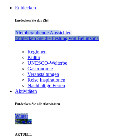
Entdecken
Entdecken Sie das Ziel
Atemberaubende Aussichten
Entdecken Sie die Festung von Bellinzona
Regionen
Kultur
UNESCO-Welterbe
Gastronomie
Veranstaltungen
Reise Inspirationen
Nachhaltige Ferien
Aktivitäten
Entdecken Sie alle Aktivitäten
Winter
Sommer
AKTUELL