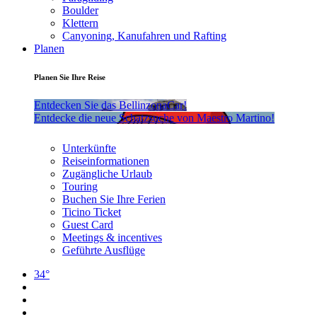
Boulder
Klettern
Canyoning, Kanufahren und Rafting
Planen
Planen Sie Ihre Reise
Entdecken Sie das BellinzonaCar!
Entdecke die neue Schatzsuche von Maestro Martino!
Unterkünfte
Reiseinformationen
Zugängliche Urlaub
Touring
Buchen Sie Ihre Ferien
Ticino Ticket
Guest Card
Meetings & incentives
Geführte Ausflüge
34°