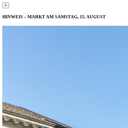
×
HINWEIS – MARKT AM SAMSTAG, 15. AUGUST