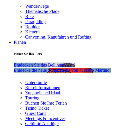
Wanderwege
Thematische Pfade
Bike
Paragliding
Boulder
Klettern
Canyoning, Kanufahren und Rafting
Planen
Planen Sie Ihre Reise
Entdecken Sie das BellinzonaCar!
Entdecke die neue Schatzsuche von Maestro Martino!
Unterkünfte
Reiseinformationen
Zugängliche Urlaub
Touring
Buchen Sie Ihre Ferien
Ticino Ticket
Guest Card
Meetings & incentives
Geführte Ausflüge