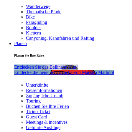
Wanderwege
Thematische Pfade
Bike
Paragliding
Boulder
Klettern
Canyoning, Kanufahren und Rafting
Planen
Planen Sie Ihre Reise
Entdecken Sie das BellinzonaCar!
Entdecke die neue Schatzsuche von Maestro Martino!
Unterkünfte
Reiseinformationen
Zugängliche Urlaub
Touring
Buchen Sie Ihre Ferien
Ticino Ticket
Guest Card
Meetings & incentives
Geführte Ausflüge