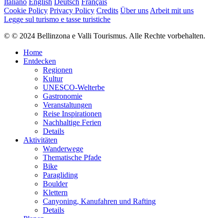
Italiano
English
Deutsch
Français
Cookie Policy
Privacy Policy
Credits
Über uns
Arbeit mit uns
Legge sul turismo e tasse turistiche
© © 2024 Bellinzona e Valli Tourismus. Alle Rechte vorbehalten.
Home
Entdecken
Regionen
Kultur
UNESCO-Welterbe
Gastronomie
Veranstaltungen
Reise Inspirationen
Nachhaltige Ferien
Details
Aktivitäten
Wanderwege
Thematische Pfade
Bike
Paragliding
Boulder
Klettern
Canyoning, Kanufahren und Rafting
Details