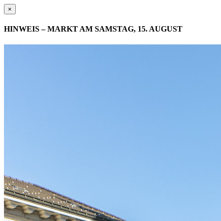
×
HINWEIS – MARKT AM SAMSTAG, 15. AUGUST