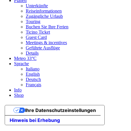
Planen
Unterkünfte
Reiseinformationen
Zugängliche Urlaub
Touring
Buchen Sie Ihre Ferien
Ticino Ticket
Guest Card
Meetings & incentives
Geführte Ausflüge
Details
Meteo
33°C
Sprache
Italiano
English
Deutsch
Français
Info
Shop
Ihre Datenschutzeinstellungen
Hinweis bei Erhebung