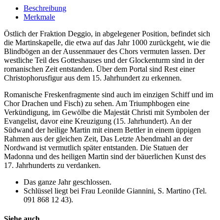
Beschreibung
Merkmale
Östlich der Fraktion Deggio, in abgelegener Position, befindet sich
die Martinskapelle, die etwa auf das Jahr 1000 zurückgeht, wie die
Blindbögen an der Aussenmauer des Chors vermuten lassen. Der
westliche Teil des Gotteshauses und der Glockenturm sind in der
romanischen Zeit entstanden. Über dem Portal sind Rest einer
Christophorusfigur aus dem 15. Jahrhundert zu erkennen.
Romanische Freskenfragmente sind auch im einzigen Schiff und im
Chor Drachen und Fisch) zu sehen. Am Triumphbogen eine
Verkündigung, im Gewölbe die Majestät Christi mit Symbolen der
Evangelist, davor eine Kreuzigung (15. Jahrhundert). An der
Südwand der heilige Martin mit einem Bettler in einem üppigen
Rahmen aus der gleichen Zeit, Das Letzte Abendmahl an der
Nordwand ist vermutlich später entstanden. Die Statuen der
Madonna und des heiligen Martin sind der bäuerlichen Kunst des
17. Jahrhunderts zu verdanken.
Das ganze Jahr geschlossen.
Schlüssel liegt bei Frau Leonilde Giannini, S. Martino (Tel.
091 868 12 43).
Siehe auch