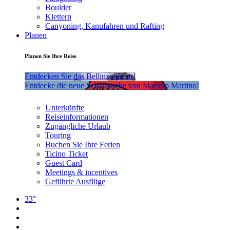
Boulder
Klettern
Canyoning, Kanufahren und Rafting
Planen
Planen Sie Ihre Reise
Entdecken Sie das BellinzonaCar!
Entdecke die neue Schatzsuche von Maestro Martino!
Unterkünfte
Reiseinformationen
Zugängliche Urlaub
Touring
Buchen Sie Ihre Ferien
Ticino Ticket
Guest Card
Meetings & incentives
Geführte Ausflüge
33°