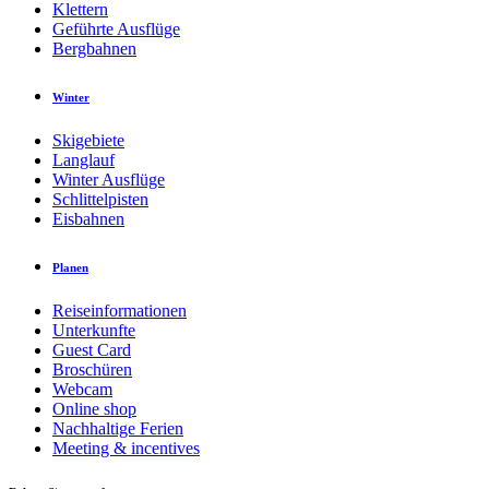
Klettern
Geführte Ausflüge
Bergbahnen
Winter
Skigebiete
Langlauf
Winter Ausflüge
Schlittelpisten
Eisbahnen
Planen
Reiseinformationen
Unterkunfte
Guest Card
Broschüren
Webcam
Online shop
Nachhaltige Ferien
Meeting & incentives