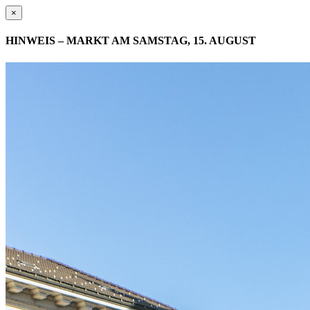
×
HINWEIS – MARKT AM SAMSTAG, 15. AUGUST