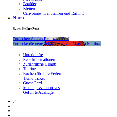
Boulder
Klettern
Canyoning, Kanufahren und Rafting
Planen
Planen Sie Ihre Reise
Entdecken Sie das BellinzonaCar!
Entdecke die neue Schatzsuche von Maestro Martino!
Unterkünfte
Reiseinformationen
Zugängliche Urlaub
Touring
Buchen Sie Ihre Ferien
Ticino Ticket
Guest Card
Meetings & incentives
Geführte Ausflüge
34°