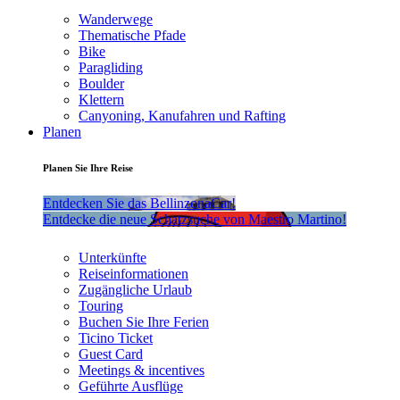
Wanderwege
Thematische Pfade
Bike
Paragliding
Boulder
Klettern
Canyoning, Kanufahren und Rafting
Planen
Planen Sie Ihre Reise
Entdecken Sie das BellinzonaCar!
Entdecke die neue Schatzsuche von Maestro Martino!
Unterkünfte
Reiseinformationen
Zugängliche Urlaub
Touring
Buchen Sie Ihre Ferien
Ticino Ticket
Guest Card
Meetings & incentives
Geführte Ausflüge