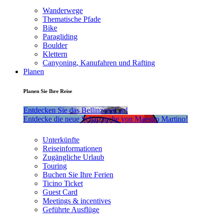
Wanderwege
Thematische Pfade
Bike
Paragliding
Boulder
Klettern
Canyoning, Kanufahren und Rafting
Planen
Planen Sie Ihre Reise
Entdecken Sie das BellinzonaCar!
Entdecke die neue Schatzsuche von Maestro Martino!
Unterkünfte
Reiseinformationen
Zugängliche Urlaub
Touring
Buchen Sie Ihre Ferien
Ticino Ticket
Guest Card
Meetings & incentives
Geführte Ausflüge