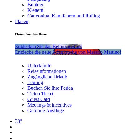
Boulder
Klettern
Canyoning, Kanufahren und Rafting
Planen
Planen Sie Ihre Reise
Entdecken Sie das BellinzonaCar!
Entdecke die neue Schatzsuche von Maestro Martino!
Unterkünfte
Reiseinformationen
Zugängliche Urlaub
Touring
Buchen Sie Ihre Ferien
Ticino Ticket
Guest Card
Meetings & incentives
Geführte Ausflüge
33°