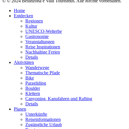
© © 2024 Bellinzona e Valli Tourismus. Alle Rechte vorbehalten.
Home
Entdecken
Regionen
Kultur
UNESCO-Welterbe
Gastronomie
Veranstaltungen
Reise Inspirationen
Nachhaltige Ferien
Details
Aktivitäten
Wanderwege
Thematische Pfade
Bike
Paragliding
Boulder
Klettern
Canyoning, Kanufahren und Rafting
Details
Planen
Unterkünfte
Reiseinformationen
Zugängliche Urlaub