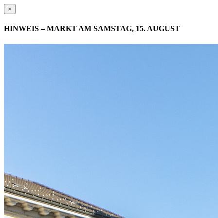
×
HINWEIS – MARKT AM SAMSTAG, 15. AUGUST