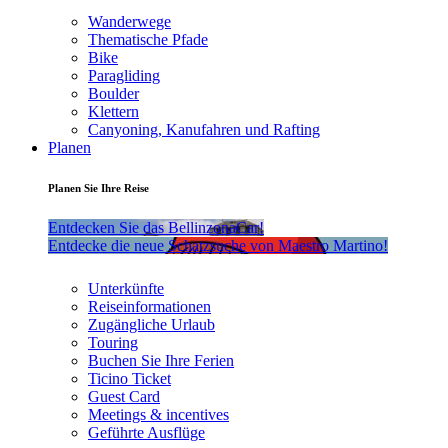
Wanderwege
Thematische Pfade
Bike
Paragliding
Boulder
Klettern
Canyoning, Kanufahren und Rafting
Planen
Planen Sie Ihre Reise
Entdecken Sie das BellinzonaCar!
Entdecke die neue Schatzsuche von Maestro Martino!
Unterkünfte
Reiseinformationen
Zugängliche Urlaub
Touring
Buchen Sie Ihre Ferien
Ticino Ticket
Guest Card
Meetings & incentives
Geführte Ausflüge