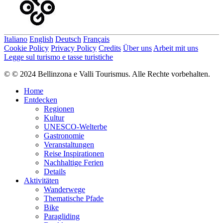
Italiano
English
Deutsch
Français
Cookie Policy
Privacy Policy
Credits
Über uns
Arbeit mit uns
Legge sul turismo e tasse turistiche
© © 2024 Bellinzona e Valli Tourismus. Alle Rechte vorbehalten.
Home
Entdecken
Regionen
Kultur
UNESCO-Welterbe
Gastronomie
Veranstaltungen
Reise Inspirationen
Nachhaltige Ferien
Details
Aktivitäten
Wanderwege
Thematische Pfade
Bike
Paragliding