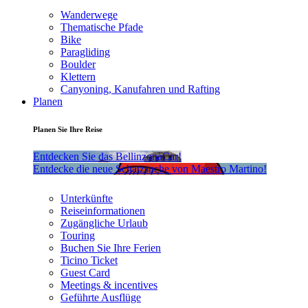
Wanderwege
Thematische Pfade
Bike
Paragliding
Boulder
Klettern
Canyoning, Kanufahren und Rafting
Planen
Planen Sie Ihre Reise
Entdecken Sie das BellinzonaCar!
Entdecke die neue Schatzsuche von Maestro Martino!
Unterkünfte
Reiseinformationen
Zugängliche Urlaub
Touring
Buchen Sie Ihre Ferien
Ticino Ticket
Guest Card
Meetings & incentives
Geführte Ausflüge