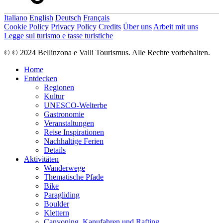
Italiano
English
Deutsch
Français
Cookie Policy
Privacy Policy
Credits
Über uns
Arbeit mit uns
Legge sul turismo e tasse turistiche
© © 2024 Bellinzona e Valli Tourismus. Alle Rechte vorbehalten.
Home
Entdecken
Regionen
Kultur
UNESCO-Welterbe
Gastronomie
Veranstaltungen
Reise Inspirationen
Nachhaltige Ferien
Details
Aktivitäten
Wanderwege
Thematische Pfade
Bike
Paragliding
Boulder
Klettern
Canyoning, Kanufahren und Rafting