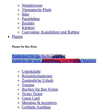
Wanderwege
Thematische Pfade
Bike
Paragliding
Boulder
Klettern
Canyoning, Kanufahren und Rafting
Planen
Planen Sie Ihre Reise
Entdecken Sie das BellinzonaCar!
Entdecke die neue Schatzsuche von Maestro Martino!
Unterkünfte
Reiseinformationen
Zugängliche Urlaub
Touring
Buchen Sie Ihre Ferien
Ticino Ticket
Guest Card
Meetings & incentives
Geführte Ausflüge