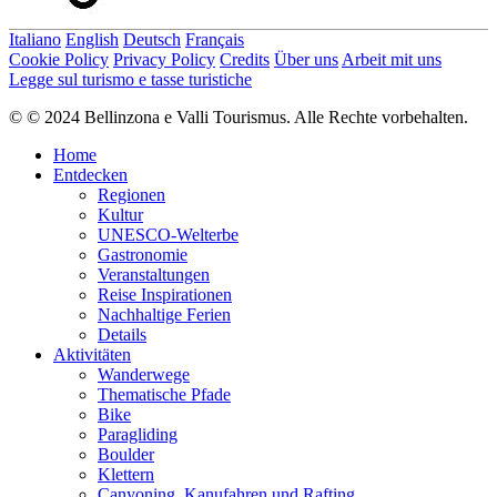
Italiano
English
Deutsch
Français
Cookie Policy
Privacy Policy
Credits
Über uns
Arbeit mit uns
Legge sul turismo e tasse turistiche
© © 2024 Bellinzona e Valli Tourismus. Alle Rechte vorbehalten.
Home
Entdecken
Regionen
Kultur
UNESCO-Welterbe
Gastronomie
Veranstaltungen
Reise Inspirationen
Nachhaltige Ferien
Details
Aktivitäten
Wanderwege
Thematische Pfade
Bike
Paragliding
Boulder
Klettern
Canyoning, Kanufahren und Rafting